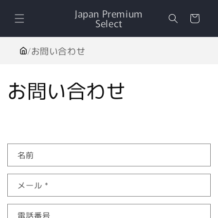
コンテ
カ
ンツに
Japan Premium
ー
進む
Select
ト
/
お問い合わせ
お問い合わせ
お
名前
問
い
メール
*
合
わ
せ
電話番号