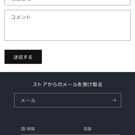
フ
ォ
コメント
ー
ム
送信する
ストアからのメールを受け取る
メール
国/地域
言語